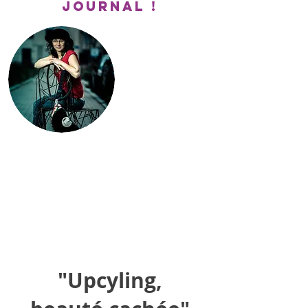
journal !
"Pause...
Recyclage Créatif
Rencontre
avec Anne-Laure
RecycoLaure"
Le Magazine des massicois
P.28-29
"Upcyling,