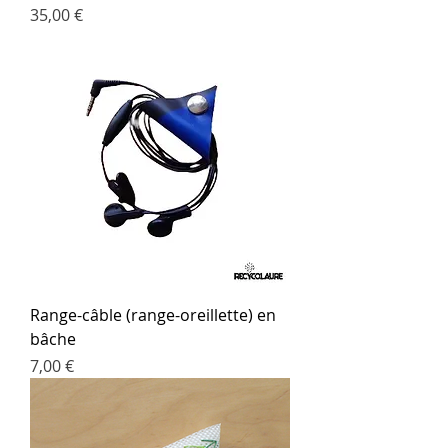
Prix
35,00 €
Range-câble (range-oreillette) en
bâche
Prix
7,00 €