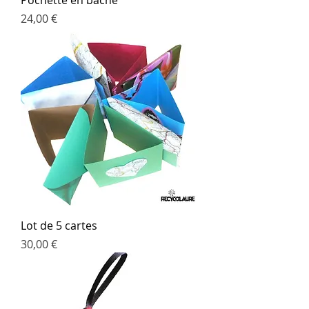
Pochette en bâche
Prix
24,00 €
Lot de 5 cartes
Prix
30,00 €