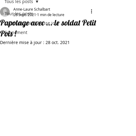
Tous les posts
Anne-Laure Schalbart
Tous les posts
28 sept. 2021
1 min de lecture
Papotage avec ... le soldat Petit
Qu'est-ce qui se passe ici ?
Pois !
Evenement
Dernière mise à jour :
28 oct. 2021