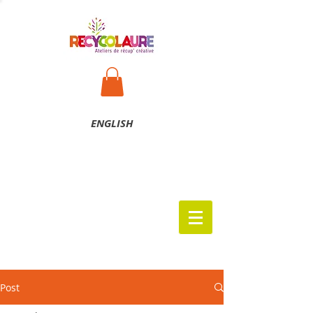
ENG
LISH
Post