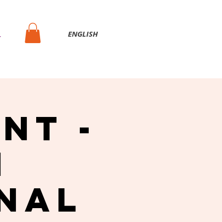
ENG
LISH
T
nt -
n
nal