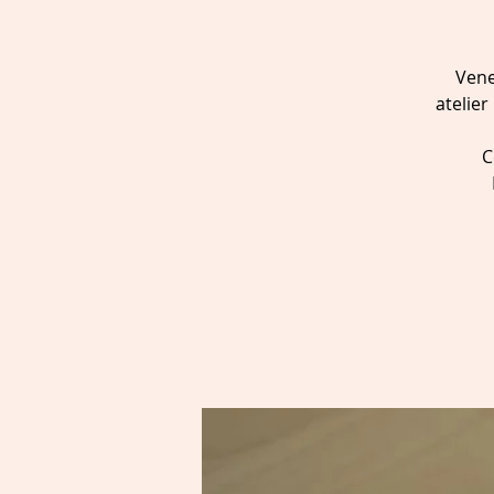
Vene
atelie
C