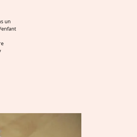
ns un
/enfant
re
y