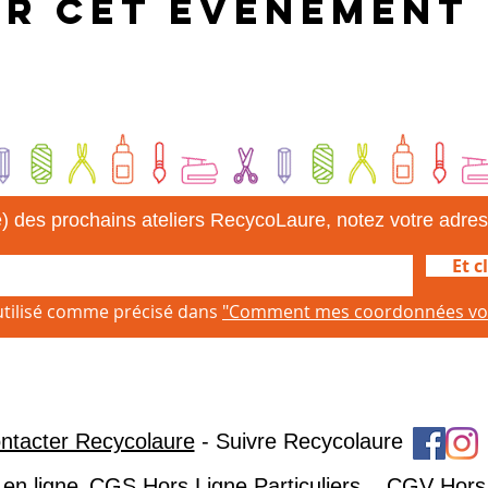
er cet événement
) des prochains ateliers RecycoLaure, notez votre adres
Et c
 utilisé comme précisé dans
"Comment mes coordonnées vont-e
ntacter Recycolaure
- Suivre Recycolaure
​
en ligne
CGS Hors Ligne Particuliers
CGV Hors L