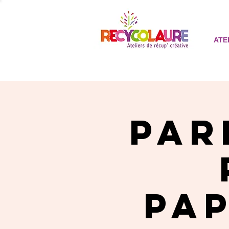
ATE
Par
pa