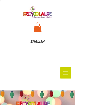
ENG
LISH