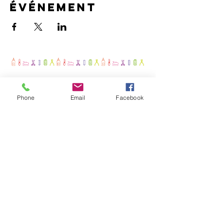
événement
Phone
Email
Facebook
Pour être prévenu(e) des
prochains ateliers RecycoLaure,
notez votre adresse mail ci-
dessous :
J'accepte que mon mail soit
utilisé comme précisé dans
"Comment mes coordonnées
vont-elles être utilisées ?"
Et cliquez ici pour vous abonner