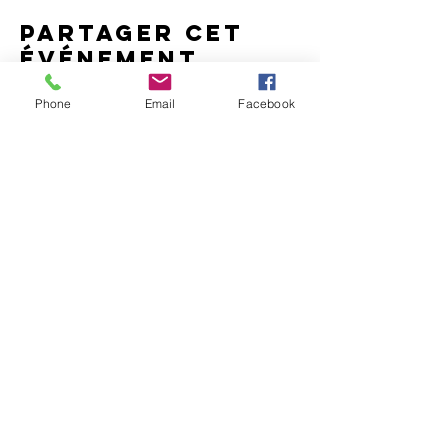
Partager cet
événement
Phone
Email
Facebook
Pour être prévenu(e) des
prochains ateliers RecycoLaure,
notez votre adresse mail ci-
dessous :
J'accepte que mon mail soit
utilisé comme précisé dans
"Comment mes coordonnées