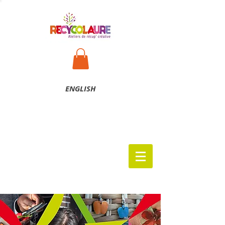
ENG
LISH